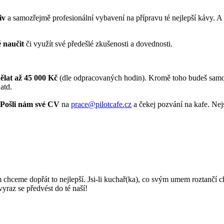
iv
a samozřejmě profesionální vybavení na přípravu té nejlepší kávy. A
 naučit
či využít své předešlé zkušenosti a dovednosti.
ělat až 45 000 Kč
(dle odpracovaných hodin). Kromě toho budeš samo
atd.
?
Pošli nám své CV
na
prace@pilotcafe.cz
a čekej pozvání na kafe. Nej
 chceme dopřát to nejlepší. Jsi-li kuchař(ka), co svým umem roztančí 
raz se předvést do té naší!