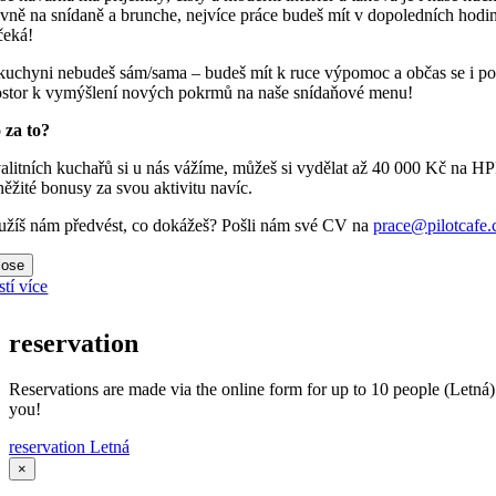
avně na snídaně a brunche, nejvíce práce budeš mít v dopoledních hodin
čeká!
kuchyni nebudeš sám/sama – budeš mít k ruce výpomoc a občas se i potká
ostor k vymýšlení nových pokrmů na naše snídaňové menu!
 za to?
alitních kuchařů si u nás vážíme, můžeš si vydělat až 40 000 Kč na HP
něžité bonusy za svou aktivitu navíc.
užíš nám předvést, co dokážeš? Pošli nám své CV na
prace@pilotcafe.
lose
stí více
reservation
Reservations are made via the online form for up to 10 people (Letná)
you!
reservation Letná
×