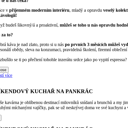
 tě u nás čeká?
áce v
příjemném moderním interiéru
, mladý a opravdu
veselý kolekt
kávologii!
yž budeš šikovný/á a proaktivní,
můžeš se toho u nás opravdu hodně
 za to?
brá káva je nad zlato, proto si u nás
po prvních 3 měsících můžeš vyd
rsonálí obědy, sleva na konzumaci, pravidelná školení, firemní oblečení 
zbušilo se ti po přečtení tohohle inzerátu srdce jako po vypití espressa
lose
stí více
ÍKENDOVÝ KUCHAŘ NA PANKRÁC
še kavárna je oblíbenou destinací milovníků snídaní a brunchů a my jim
uhými míchanými vajíčky, pak se už neskrývej doma ve své kuchyni a vy