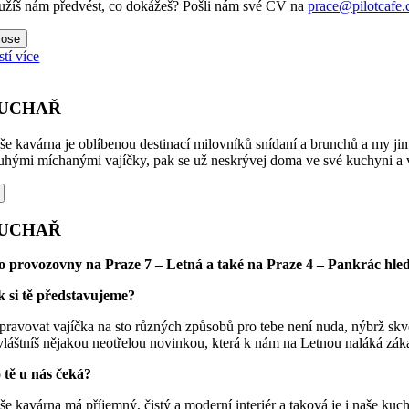
užíš nám předvést, co dokážeš? Pošli nám své CV na
prace@pilotcafe.
lose
stí více
UCHAŘ
še kavárna je oblíbenou destinací milovníků snídaní a brunchů a my jim
uhými míchanými vajíčky, pak se už neskrývej doma ve své kuchyni a vy
UCHAŘ
o provozovny na Praze 7 – Letná a také na Praze 4 – Pankrác hle
k si tě představujeme?
ipravovat vajíčka na sto různých způsobů pro tebe není nuda, nýbrž skv
vláštníš nějakou neotřelou novinkou, která k nám na Letnou naláká zák
 tě u nás čeká?
še kavárna má příjemný, čistý a moderní interiér a taková je i naše ku