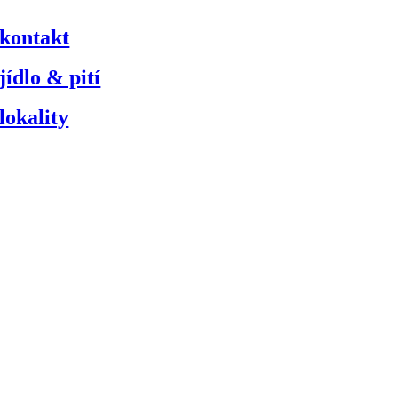
kontakt
jídlo & pití
lokality
pilotcafeletna
Sledujte nás na Instagramu!