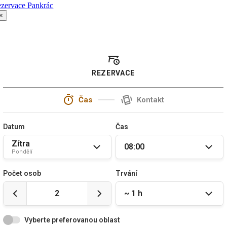
ezervace Pankrác
×