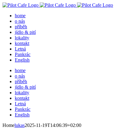
Přeskočit
na
home
obsah
o nás
příběh
jídlo & pití
lokality
kontakt
Letná
Pankrác
English
home
o nás
příběh
jídlo & pití
lokality
kontakt
Letná
Pankrác
English
Home
lukas
2025-11-19T14:06:39+02:00