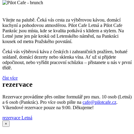
Vítejte na palubě. Čeká vás cesta za výběrovou kávou, domácí
kuchyní a pohodovou atmosférou. Pilot Cafe Letná a Pilot Cafe
Pankrác jsou místa, kde se kvalita potkává s klidem a stylem. Na
Letné jsme jen pár kroků od Letenského náměstí, na Pankráci
kousek od metra Pražského povstání.
Čeká vás výběrová káva z českých i zahraničních pražíren, bohaté
snídaně, domácí dezerty nebo sklenka vína. Ať už si přijdete
odpočinout, nebo vyřídit pracovní schůzku –
přistanete u nás v první
třídě.
číst více
rezervace
Rezervace provádíme přes online formulář pro max. 10 osob (Letná)
a 6 osob (Pankrác). Pro více osob pište na
cafe@pilotcafe.cz
.
Víkendové rezervace pouze na 9:00. Děkujeme!
rezervace Letná
×