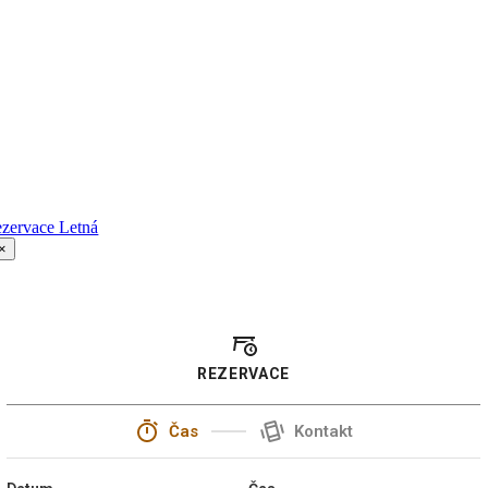
ezervace Letná
×