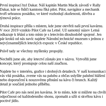
První inspirací byl Dakar. Náš kapitán Martin Macík závodí v Rally
Dakar, kde se řidiči kamionu říká pilot. Pilot, navigátor a mechanik
tvoří sehranou posádku, ve které rozhodují zkušenosti, důvěra a
týmová práce.
Druhá inspirace přišla s místem, kde jsme otevřeli naši první kavárnu.
V roce 2019 vzniklo Pilot Cafe na Letné. Už samotný název Letná
odkazuje k létání a toto místo je s letectvím dlouhodobě spojené. Jen
pár kroků od nás navíc najdete Národní technické muzeum s jednou z
nejvýznamnějších leteckých expozic v České republice.
Právě tady se všechny myšlenky propojily.
Nechtěli jsme ale, aby letectví zůstalo jen v názvu. Vytvořili jsme
koncept, který prostupuje celou naší značkou.
Najdete ho v interiéru, grafice i drobných detailech. V naší komunikaci
vás vítá posádka, zveme vás na palubu a občas uslyšíte palubní hlášení
nebo doporučení k nouzovému přistání na kávu či brunch. Každý
detail je součástí jednoho příběhu.
Pilot Cafe pro nás není jen kavárna. Je to místo, kde si můžete na chvíli
odpočinout od každodenního shonu, zpomalit a užít si skvělou kávu i
poctivé jídlo.