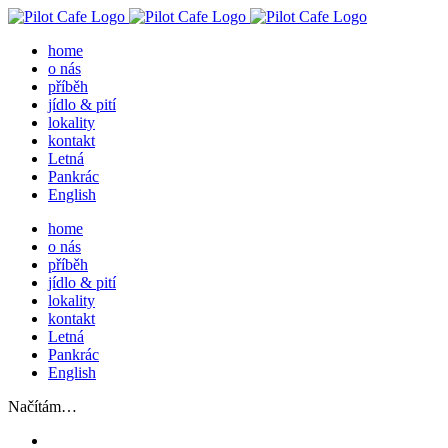
Přeskočit
na
home
obsah
o nás
příběh
jídlo & pití
lokality
kontakt
Letná
Pankrác
English
home
o nás
příběh
jídlo & pití
lokality
kontakt
Letná
Pankrác
English
Načítám…